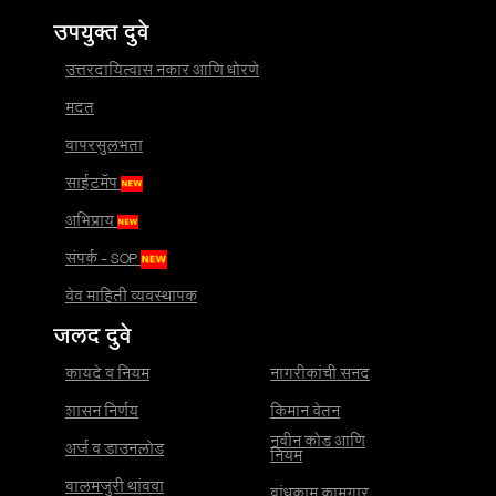
उपयुक्त दुवे
उत्तरदायित्वास नकार आणि धोरणे
मदत
वापरसुलभता
साईटमॅप
अभिप्राय
संपर्क - SOP
वेब माहिती व्यवस्थापक
जलद दुवे
कायदे व नियम
नागरीकांची सनद
शासन निर्णय
किमान वेतन
नवीन कोड आणि
अर्ज व डाउनलोड
नियम
बालमजुरी थांबवा
बांधकाम कामगार