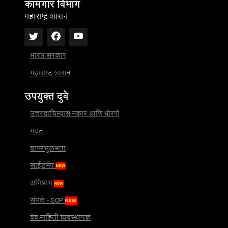
कामगार विभाग
महाराष्ट्र शासन
भारत सरकार
महाराष्ट्र शासन
उपयुक्त दुवे
उत्तरदायित्वास नकार आणि धोरणे
मदत
वापरसुलभता
साईटमॅप
अभिप्राय
संपर्क - SOP
वेब माहिती व्यवस्थापक