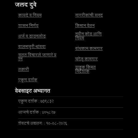
जलद दुवे
कायदे व नियम
नागरीकांची सनद
शासन निर्णय
किमान वेतन
नवीन कोड आणि
अर्ज व डाउनलोड
नियम
बालमजुरी थांबवा
बांधकाम कामगार
सतत विचारले जाणारे प्र
श्न
घरेलू कामगार
ग्राहक किंमत
तक्रारी
निर्देशांक
एकूण दर्शक
वेबसाइट अभ्यागत
एकूण दर्शक : 739832
आजचे दर्शक : 405827
शेवटचे अद्यतन: : 10-08-2026