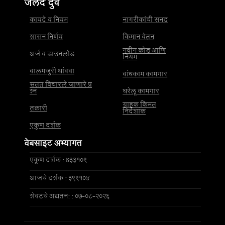
जलद दुवे
कायदे व नियम
नागरीकांची सनद
शासन निर्णय
किमान वेतन
नवीन कोड आणि
अर्ज व डाउनलोड
नियम
बालमजुरी थांबवा
बांधकाम कामगार
सतत विचारले जाणारे प्र
श्न
घरेलू कामगार
ग्राहक किंमत
तक्रारी
निर्देशांक
एकूण दर्शक
वेबसाइट अभ्यागत
एकूण दर्शक : 733109
आजचे दर्शक : 399104
शेवटचे अद्यतन: : 07-08-2026