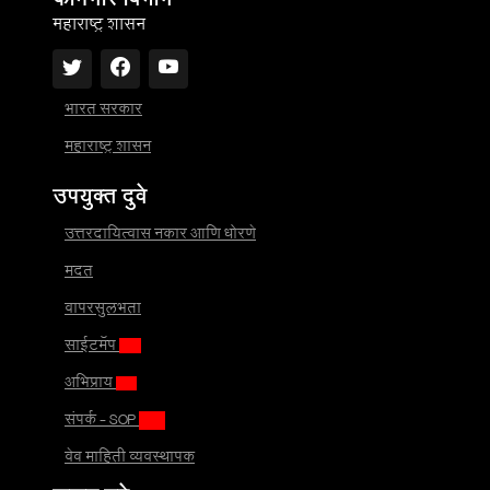
कामगार विभाग
महाराष्ट्र शासन
भारत सरकार
महाराष्ट्र शासन
उपयुक्त दुवे
उत्तरदायित्वास नकार आणि धोरणे
मदत
वापरसुलभता
साईटमॅप
अभिप्राय
संपर्क - SOP
वेब माहिती व्यवस्थापक