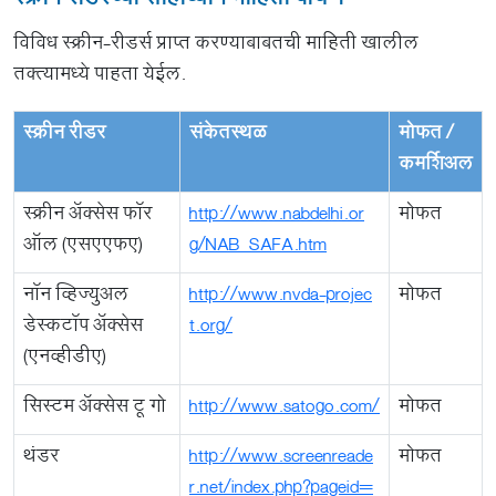
स्क्रीन रीडरच्या साहाय्याने माहिती वाचणे
विविध स्क्रीन-रीडर्स प्राप्त करण्याबाबतची माहिती खालील
तक्त्यामध्ये पाहता येईल.
स्क्रीन रीडर
संकेतस्थळ
मोफत /
कमर्शिअल
स्क्रीन अ‍ॅक्सेस फॉर
http://www.nabdelhi.or
मोफत
ऑल (एसएएफए)
g/NAB_SAFA.htm
नॉन व्हिज्युअल
http://www.nvda-projec
मोफत
डेस्कटॉप अ‍ॅक्सेस
t.org/
(एनव्हीडीए)
सिस्टम अ‍ॅक्सेस टू गो
http://www.satogo.com/
मोफत
थंडर
http://www.screenreade
मोफत
r.net/index.php?pageid=