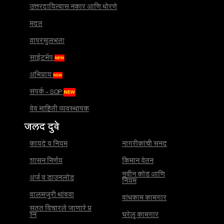
उत्तरदायित्वास नकार आणि धोरणे
मदत
वापरसुलभता
साईटमॅप
अभिप्राय
संपर्क - SOP
वेब माहिती व्यवस्थापक
जलद दुवे
कायदे व नियम
नागरीकांची सनद
शासन निर्णय
किमान वेतन
नवीन कोड आणि
अर्ज व डाउनलोड
नियम
बालमजुरी थांबवा
बांधकाम कामगार
सतत विचारले जाणारे प्र
श्न
घरेलू कामगार