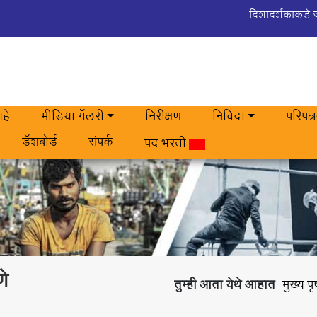
दिशादर्शकाकडे 
हे
मीडिया गॅलरी
निरीक्षण
निविदा
परिपत्
डॅशबोर्ड
संपर्क
पद भरती
णे
तुम्ही आता येथे आहात
मुख्य पृ