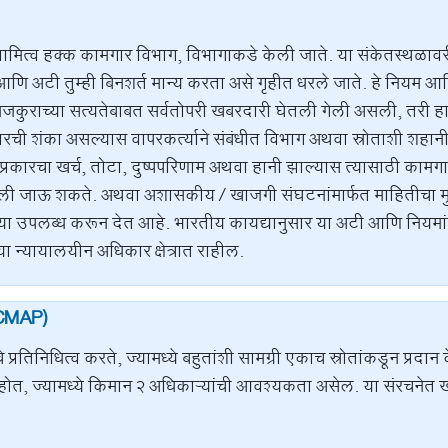
ित्व हक्क कामगार विभाग, विभागाकडे केली जाते. या संकेतस्थळावर
ि अटी तुम्ही बिनशर्त मान्य करता असे गृहीत धरले जाते. हे नियम आण
जकुराच्या सत्यतेबाबत सर्वतोपरी खबरदारी घेतली गेली असली, तरी ह
कारची शंका असल्यास वापरकर्त्याने संबंधीत विभाग अथवा स्रोताशी शहा
रकारचा खर्च, तोटा, दुष्पपरिणाम अथवा हानी झाल्यास त्यासाठी कामग
तली जाऊ शकते. अथवा अशासकीय / खाजगी संघटनांमार्फत माहितीचा मुद्द
या उपलब्ध करून देत आहे. भारतीय कायद्यानुसार या अटी आणि नियमां
ा न्यायालयीन अधिकार क्षेत्रात राहील.
(CMAP)
रतिनिधित्व करते, ज्यामध्ये बहुतांशी सामग्री एकाच स्रोतांकडून प्रदान
त, ज्यामध्ये किमान २ अधिकाऱ्यांची आवश्यकता असेल. या संरचनेत 