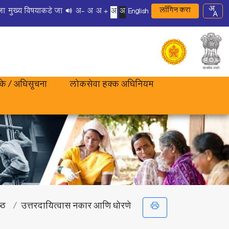
लॉगिन करा
जा
मुख्य विषयाकडे जा
अ-
अ
अ +
अ
अ
English
रके / अधिसूचना
लोकसेवा हक्क अधिनियम
ष्ठ
उत्तरदायित्वास नकार आणि धोरणे