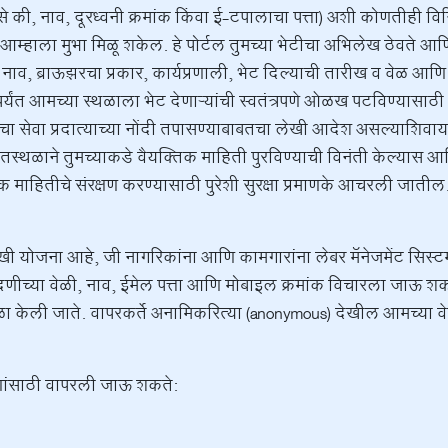
जसे की, नाव, दूरध्वनी क्रमांक किंवा ई-टपालाचा पत्ता) अशी कोणतीही 
ची आम्हाला मुभा मिळू शकेल. हे पोर्टल तुमच्या भेटीचा अभिलेख ठेवते 
 नाव, ब्राऊझरचा प्रकार, कार्यप्रणाली, भेट दिल्याची तारीख व वेळ आणि 
्यंत आमच्या स्थळाला भेट देणाऱ्यांची स्वतंत्रपणे ओळख पटविण्यासाठी य
ा प्रदात्याच्या नोंदी तपासण्याबाबतचा लेखी आदेश असल्याशिवाय, वापरक
ळाने तुमच्याकडे वैयक्तिक माहिती पुरविण्याची विनंती केल्यास आणि त
 माहितीचे संरक्षण करण्यासाठी पुरेशी सुरक्षा प्रमाणके आचरली जातील
ी योजना आहे, जी नागरिकांना आणि कामगारांना लेबर मॅनेजमेंट सिस्टम 
णीच्या वेळी, नाव, ईमेल पत्ता आणि मोबाइल क्रमांक विचारला जाऊ शकतो.
ळा केली जाते. वापरकर्ते अनामिकरित्या (anonymous) देखील आमच्या
णांसाठी वापरली जाऊ शकते: