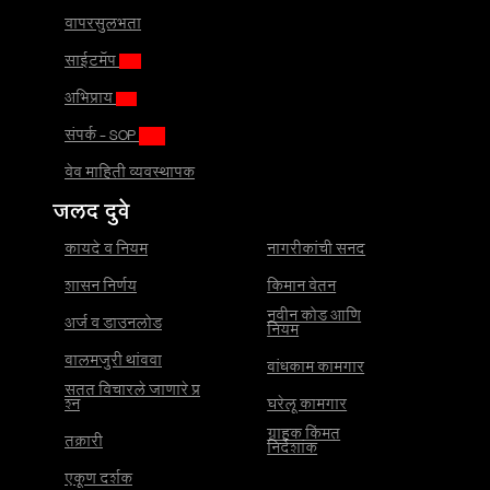
वापरसुलभता
साईटमॅप
अभिप्राय
संपर्क - SOP
वेब माहिती व्यवस्थापक
जलद दुवे
कायदे व नियम
नागरीकांची सनद
शासन निर्णय
किमान वेतन
नवीन कोड आणि
अर्ज व डाउनलोड
नियम
बालमजुरी थांबवा
बांधकाम कामगार
सतत विचारले जाणारे प्र
श्न
घरेलू कामगार
ग्राहक किंमत
तक्रारी
निर्देशांक
एकूण दर्शक