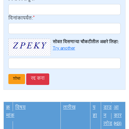
दिनांकापर्यंत:
सोबत दिसणाऱ्या चौकटीतील अक्षरे लिहा:
Try another
रद्द करा
क्र
विषय
तारीख
प
डाउ
आ
मांक
हा
न
कार
लोड
(KB)