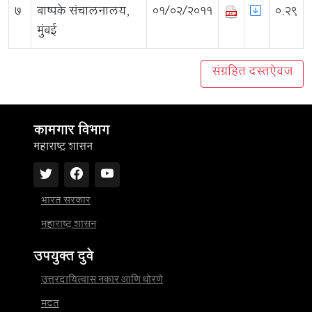
7
बाष्पके संचालनालय,
01/02/2011
0.29
मुंबई
संग्रहित दस्तऐवज
कामगार विभाग
महाराष्ट्र शासन
भारत सरकार
महाराष्ट्र शासन
उपयुक्त दुवे
उत्तरदायित्वास नकार आणि धोरणे
मदत