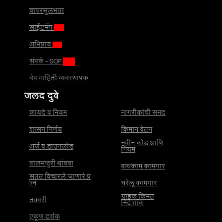
वापरसुलभता
साईटमॅप
अभिप्राय
संपर्क - SOP
वेब माहिती व्यवस्थापक
जलद दुवे
कायदे व नियम
नागरीकांची सनद
शासन निर्णय
किमान वेतन
नवीन कोड आणि
अर्ज व डाउनलोड
नियम
बालमजुरी थांबवा
बांधकाम कामगार
सतत विचारले जाणारे प्र
श्न
घरेलू कामगार
ग्राहक किंमत
तक्रारी
निर्देशांक
एकूण दर्शक