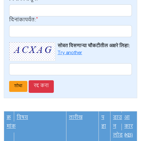
दिनांकापर्यंत:
सोबत दिसणाऱ्या चौकटीतील अक्षरे लिहा:
Try another
रद्द करा
क्र
विषय
तारीख
प
डाउ
आ
मांक
हा
न
कार
लोड
(KB)