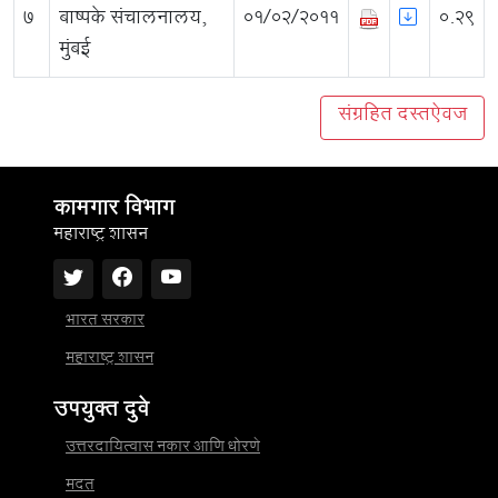
7
बाष्पके संचालनालय,
01/02/2011
0.29
मुंबई
संग्रहित दस्तऐवज
कामगार विभाग
महाराष्ट्र शासन
भारत सरकार
महाराष्ट्र शासन
उपयुक्त दुवे
उत्तरदायित्वास नकार आणि धोरणे
मदत