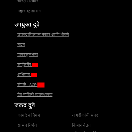
भारत सरकार
महाराष्ट्र शासन
उपयुक्त दुवे
उत्तरदायित्वास नकार आणि धोरणे
मदत
वापरसुलभता
साईटमॅप
अभिप्राय
संपर्क - SOP
वेब माहिती व्यवस्थापक
जलद दुवे
कायदे व नियम
नागरीकांची सनद
शासन निर्णय
किमान वेतन