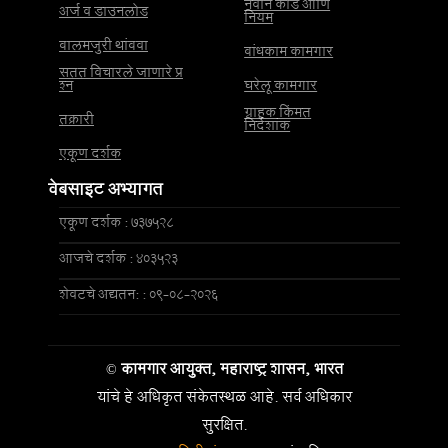
नवीन कोड आणि
अर्ज व डाउनलोड
नियम
बालमजुरी थांबवा
बांधकाम कामगार
सतत विचारले जाणारे प्र
श्न
घरेलू कामगार
ग्राहक किंमत
तक्रारी
निर्देशांक
एकूण दर्शक
वेबसाइट अभ्यागत
एकूण दर्शक : 737528
आजचे दर्शक : 403523
शेवटचे अद्यतन: : 09-08-2026
©
कामगार आयुक्त, महाराष्ट्र शासन, भारत
यांचे हे अधिकृत संकेतस्थळ आहे. सर्व अधिकार
सुरक्षित.