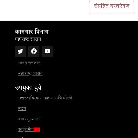
संग्रहित दस्तऐवज
कामगार विभाग
महाराष्ट्र शासन
भारत सरकार
महाराष्ट्र शासन
उपयुक्त दुवे
उत्तरदायित्वास नकार आणि धोरणे
मदत
वापरसुलभता
साईटमॅप