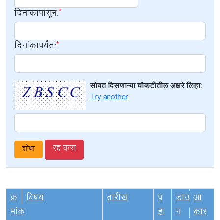
दिनांकापासून:
दिनांकापर्यंत:
सोबत दिसणाऱ्या चौकटीतील अक्षरे लिहा:
Try another
रद्द करा
क्र
विषय
तारीख
प
डाउ
आ
मांक
हा
न
कार