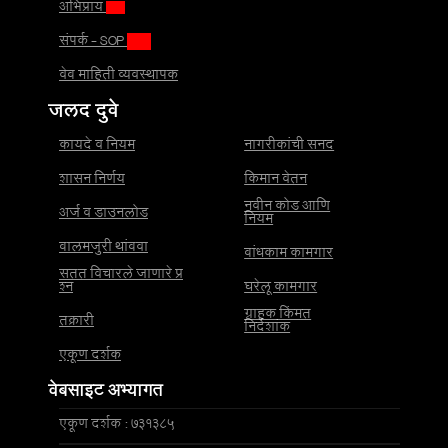
अभिप्राय
संपर्क - SOP
वेब माहिती व्यवस्थापक
जलद दुवे
कायदे व नियम
नागरीकांची सनद
शासन निर्णय
किमान वेतन
नवीन कोड आणि
अर्ज व डाउनलोड
नियम
बालमजुरी थांबवा
बांधकाम कामगार
सतत विचारले जाणारे प्र
श्न
घरेलू कामगार
ग्राहक किंमत
तक्रारी
निर्देशांक
एकूण दर्शक
वेबसाइट अभ्यागत
एकूण दर्शक : 731385