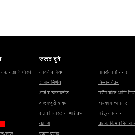
े
जलद दुवे
ास नकार आणि धोरणे
कायदे व नियम
नागरीकांची सनद
शासन निर्णय
किमान वेतन
अर्ज व डाउनलोड
नवीन कोड आणि निय
बालमजुरी थांबवा
बांधकाम कामगार
सतत विचारले जाणारे प्रश्न
घरेलू कामगार
तक्रारी
ग्राहक किंमत निर्देशां
यवस्थापक
एकूण दर्शक