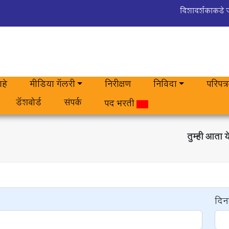
दिशादर्शकाकडे 
हे
मीडिया गॅलरी
निरीक्षण
निविदा
परिपत्
डॅशबोर्ड
संपर्क
पद भरती
तुम्ही आता 
दिन