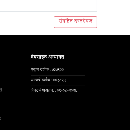
संग्रहित दस्तऐवज
वेबसाइट अभ्यागत
एकूण दर्शक : 737900
आजचे दर्शक : 403895
म
शेवटचे अद्यतन: : 09-08-2026
क