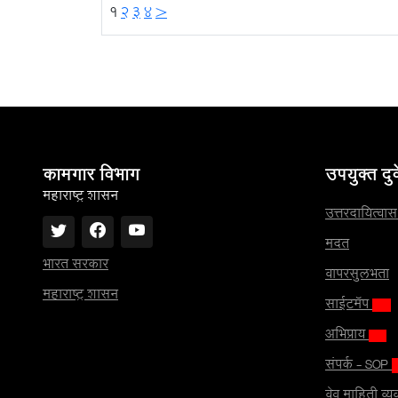
1
2
3
4
>
कामगार विभाग
उपयुक्त दुव
महाराष्ट्र शासन
उत्तरदायित्व
मदत
भारत सरकार
वापरसुलभता
महाराष्ट्र शासन
साईटमॅप
अभिप्राय
संपर्क - SOP
वेब माहिती व्