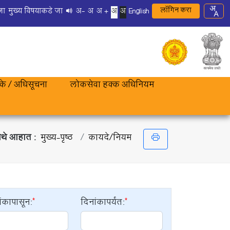
लॉगिन करा
जा
मुख्य विषयाकडे जा
अ-
अ
अ +
अ
अ
English
रके / अधिसूचना
लोकसेवा हक्क अधिनियम
येथे आहात :
मुख्य-पृष्ठ
कायदे/नियम
ांकापासून:
दिनांकापर्यंत: