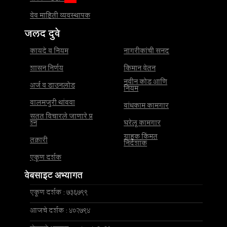
वेब माहिती व्यवस्थापक
जलद दुवे
कायदे व नियम
नागरीकांची सनद
शासन निर्णय
किमान वेतन
नवीन कोड आणि
अर्ज व डाउनलोड
नियम
बालमजुरी थांबवा
बांधकाम कामगार
सतत विचारले जाणारे प्र
श्न
घरेलू कामगार
ग्राहक किंमत
तक्रारी
निर्देशांक
एकूण दर्शक
वेबसाइट अभ्यागत
एकूण दर्शक : 736799
आजचे दर्शक : 402794