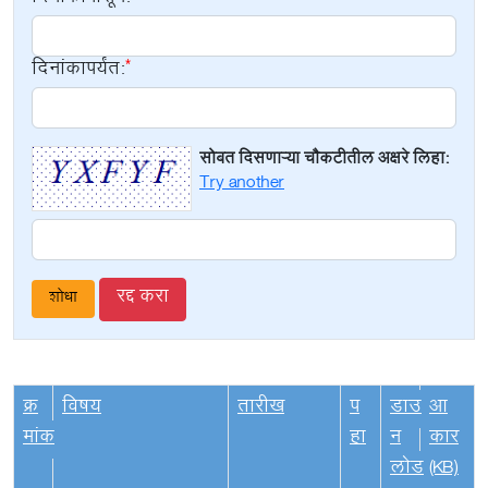
दिनांकापर्यंत:
सोबत दिसणाऱ्या चौकटीतील अक्षरे लिहा:
Try another
रद्द करा
क्र
विषय
तारीख
प
डाउ
आ
मांक
हा
न
कार
लोड
(KB)