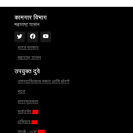
कामगार विभाग
महाराष्ट्र शासन
भारत सरकार
महाराष्ट्र शासन
उपयुक्त दुवे
उत्तरदायित्वास नकार आणि धोरणे
मदत
वापरसुलभता
साईटमॅप
अभिप्राय
संपर्क - SOP