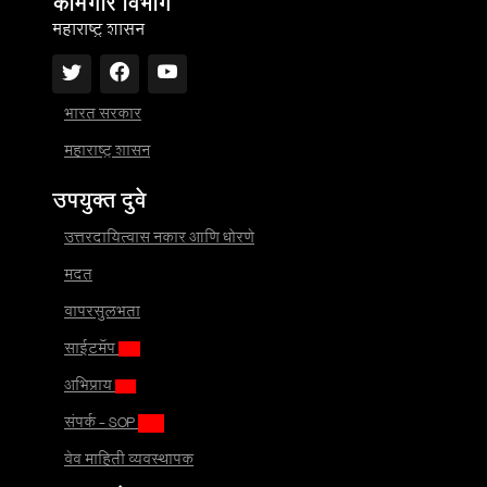
कामगार विभाग
महाराष्ट्र शासन
भारत सरकार
महाराष्ट्र शासन
उपयुक्त दुवे
उत्तरदायित्वास नकार आणि धोरणे
मदत
वापरसुलभता
साईटमॅप
अभिप्राय
संपर्क - SOP
वेब माहिती व्यवस्थापक