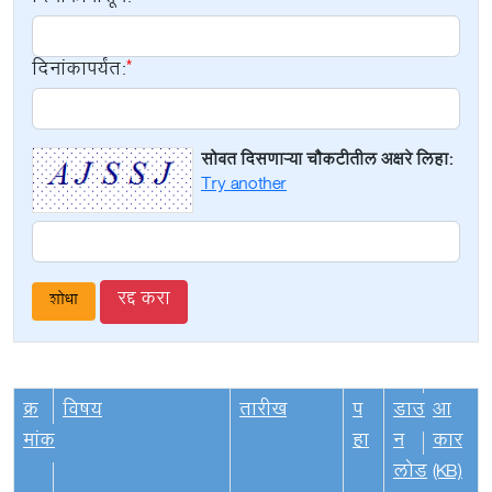
दिनांकापर्यंत:
सोबत दिसणाऱ्या चौकटीतील अक्षरे लिहा:
Try another
रद्द करा
क्र
विषय
तारीख
प
डाउ
आ
मांक
हा
न
कार
लोड
(KB)