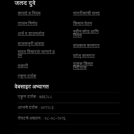
जलद दुवे
कायदे व नियम
नागरीकांची सनद
शासन निर्णय
किमान वेतन
नवीन कोड आणि
अर्ज व डाउनलोड
नियम
बालमजुरी थांबवा
बांधकाम कामगार
सतत विचारले जाणारे प्र
श्न
घरेलू कामगार
ग्राहक किंमत
तक्रारी
निर्देशांक
एकूण दर्शक
वेबसाइट अभ्यागत
एकूण दर्शक : 736288
आजचे दर्शक : 402283
शेवटचे अद्यतन: : 08-08-2026