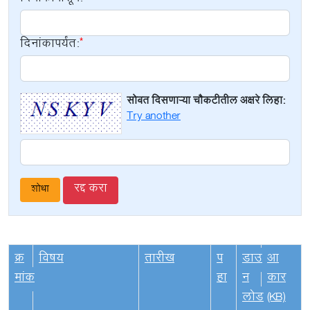
दिनांकापर्यंत:
सोबत दिसणाऱ्या चौकटीतील अक्षरे लिहा:
Try another
रद्द करा
क्र
विषय
तारीख
प
डाउ
आ
मांक
हा
न
कार
लोड
(KB)