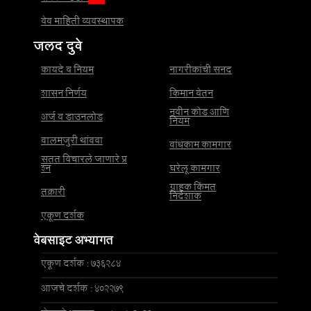
वेब माहिती व्यवस्थापक
जलद दुवे
कायदे व नियम
नागरीकांची सनद
शासन निर्णय
किमान वेतन
नवीन कोड आणि
अर्ज व डाउनलोड
नियम
बालमजुरी थांबवा
बांधकाम कामगार
सतत विचारले जाणारे प्र
श्न
घरेलू कामगार
ग्राहक किंमत
तक्रारी
निर्देशांक
एकूण दर्शक
वेबसाइट अभ्यागत
एकूण दर्शक : 736284
आजचे दर्शक : 402279