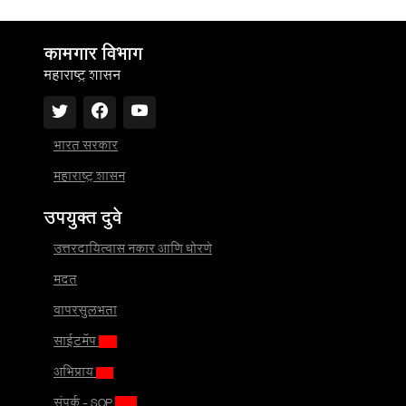
कामगार विभाग
महाराष्ट्र शासन
भारत सरकार
महाराष्ट्र शासन
उपयुक्त दुवे
उत्तरदायित्वास नकार आणि धोरणे
मदत
वापरसुलभता
साईटमॅप
अभिप्राय
संपर्क - SOP