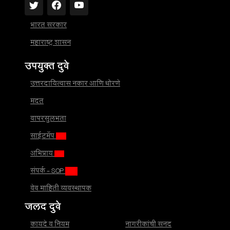
भारत सरकार
महाराष्ट्र शासन
उपयुक्त दुवे
उत्तरदायित्वास नकार आणि धोरणे
मदत
वापरसुलभता
साईटमॅप
अभिप्राय
संपर्क - SOP
वेब माहिती व्यवस्थापक
जलद दुवे
कायदे व नियम
नागरीकांची सनद