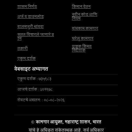
शासन निर्णय
किमान वेतन
नवीन कोड आणि
अर्ज व डाउनलोड
नियम
बालमजुरी थांबवा
बांधकाम कामगार
सतत विचारले जाणारे प्र
श्न
घरेलू कामगार
ग्राहक किंमत
तक्रारी
निर्देशांक
एकूण दर्शक
वेबसाइट अभ्यागत
एकूण दर्शक : 735983
आजचे दर्शक : 401978
शेवटचे अद्यतन: : 08-08-2026
©
कामगार आयुक्त, महाराष्ट्र शासन, भारत
यांचे हे अधिकृत संकेतस्थळ आहे. सर्व अधिकार