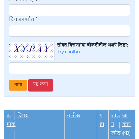
दिनांकापर्यंत:
सोबत दिसणाऱ्या चौकटीतील अक्षरे लिहा:
Try another
रद्द करा
क्र
विषय
तारीख
प
डाउ
आ
मांक
हा
न
कार
लोड
(KB)